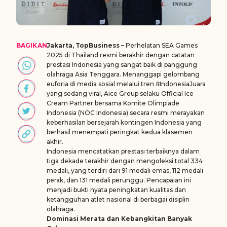
BAGIKAN
Jakarta, TopBusiness –
Perhelatan SEA Games
2025 di Thailand resmi berakhir dengan catatan
prestasi Indonesia yang sangat baik di panggung
olahraga Asia Tenggara. Menanggapi gelombang
euforia di media sosial melalui tren #IndonesiaJuara
yang sedang viral, Aice Group selaku Official Ice
Cream Partner bersama Komite Olimpiade
Indonesia (NOC Indonesia) secara resmi merayakan
keberhasilan bersejarah kontingen Indonesia yang
berhasil menempati peringkat kedua klasemen
akhir.
Indonesia mencatatkan prestasi terbaiknya dalam
tiga dekade terakhir dengan mengoleksi total 334
medali, yang terdiri dari 91 medali emas, 112 medali
perak, dan 131 medali perunggu. Pencapaian ini
menjadi bukti nyata peningkatan kualitas dan
ketangguhan atlet nasional di berbagai disiplin
olahraga.
Dominasi Merata dan Kebangkitan Banyak