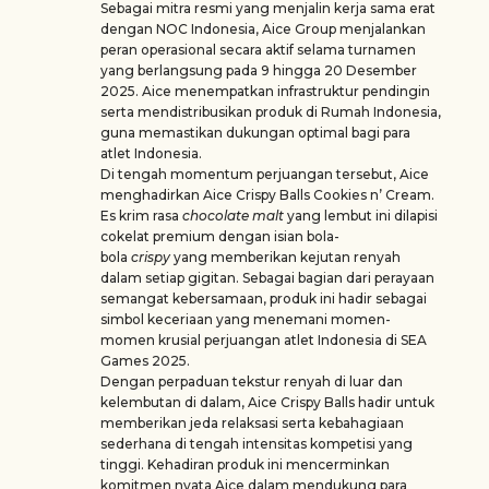
Sebagai mitra resmi yang menjalin kerja sama erat
dengan NOC Indonesia, Aice Group menjalankan
peran operasional secara aktif selama turnamen
yang berlangsung pada 9 hingga 20 Desember
2025. Aice menempatkan infrastruktur pendingin
serta mendistribusikan produk di Rumah Indonesia,
guna memastikan dukungan optimal bagi para
atlet Indonesia.
Di tengah momentum perjuangan tersebut, Aice
menghadirkan Aice Crispy Balls Cookies n’ Cream.
Es krim rasa
chocolate malt
yang lembut ini dilapisi
cokelat premium dengan isian bola-
bola
crispy
yang memberikan kejutan renyah
dalam setiap gigitan. Sebagai bagian dari perayaan
semangat kebersamaan, produk ini hadir sebagai
simbol keceriaan yang menemani momen-
momen krusial perjuangan atlet Indonesia di SEA
Games 2025.
Dengan perpaduan tekstur renyah di luar dan
kelembutan di dalam, Aice Crispy Balls hadir untuk
memberikan jeda relaksasi serta kebahagiaan
sederhana di tengah intensitas kompetisi yang
tinggi. Kehadiran produk ini mencerminkan
komitmen nyata Aice dalam mendukung para