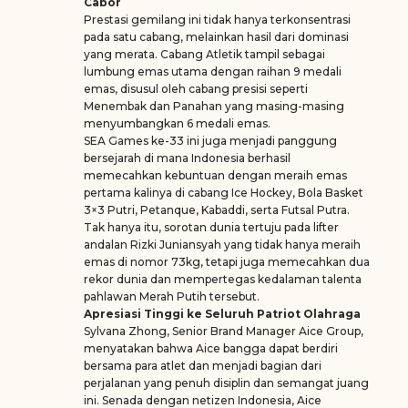
Cabor
Prestasi gemilang ini tidak hanya terkonsentrasi
pada satu cabang, melainkan hasil dari dominasi
yang merata. Cabang Atletik tampil sebagai
lumbung emas utama dengan raihan 9 medali
emas, disusul oleh cabang presisi seperti
Menembak dan Panahan yang masing-masing
menyumbangkan 6 medali emas.
SEA Games ke-33 ini juga menjadi panggung
bersejarah di mana Indonesia berhasil
memecahkan kebuntuan dengan meraih emas
pertama kalinya di cabang Ice Hockey, Bola Basket
3×3 Putri, Petanque, Kabaddi, serta Futsal Putra.
Tak hanya itu, sorotan dunia tertuju pada lifter
andalan Rizki Juniansyah yang tidak hanya meraih
emas di nomor 73kg, tetapi juga memecahkan dua
rekor dunia dan mempertegas kedalaman talenta
pahlawan Merah Putih tersebut.
Apresiasi Tinggi ke Seluruh Patriot Olahraga
Sylvana Zhong, Senior Brand Manager Aice Group,
menyatakan bahwa Aice bangga dapat berdiri
bersama para atlet dan menjadi bagian dari
perjalanan yang penuh disiplin dan semangat juang
ini. Senada dengan netizen Indonesia, Aice