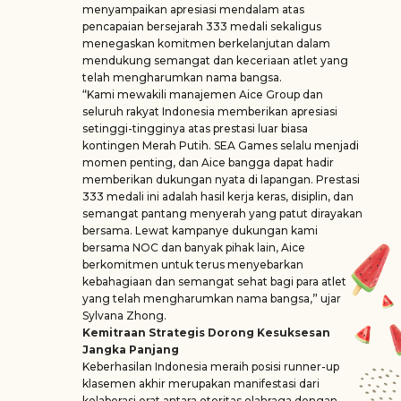
menyampaikan apresiasi mendalam atas
pencapaian bersejarah 333 medali sekaligus
menegaskan komitmen berkelanjutan dalam
mendukung semangat dan keceriaan atlet yang
telah mengharumkan nama bangsa.
“Kami mewakili manajemen Aice Group dan
seluruh rakyat Indonesia memberikan apresiasi
setinggi-tingginya atas prestasi luar biasa
kontingen Merah Putih. SEA Games selalu menjadi
momen penting, dan Aice bangga dapat hadir
memberikan dukungan nyata di lapangan. Prestasi
333 medali ini adalah hasil kerja keras, disiplin, dan
semangat pantang menyerah yang patut dirayakan
bersama. Lewat kampanye dukungan kami
bersama NOC dan banyak pihak lain, Aice
berkomitmen untuk terus menyebarkan
kebahagiaan dan semangat sehat bagi para atlet
yang telah mengharumkan nama bangsa,” ujar
Sylvana Zhong.
Kemitraan Strategis Dorong Kesuksesan
Jangka Panjang
Keberhasilan Indonesia meraih posisi runner-up
klasemen akhir merupakan manifestasi dari
kolaborasi erat antara otoritas olahraga dengan